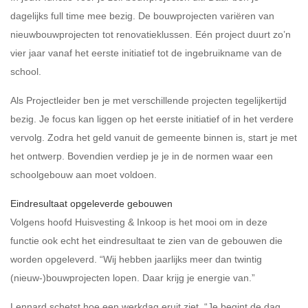
dagelijks full time mee bezig. De bouwprojecten variëren van
nieuwbouwprojecten tot renovatieklussen. Eén project duurt zo’n
vier jaar vanaf het eerste initiatief tot de ingebruikname van de
school.
Als Projectleider ben je met verschillende projecten tegelijkertijd
bezig. Je focus kan liggen op het eerste initiatief of in het verdere
vervolg. Zodra het geld vanuit de gemeente binnen is, start je met
het ontwerp. Bovendien verdiep je je in de normen waar een
schoolgebouw aan moet voldoen.
Eindresultaat opgeleverde gebouwen
Volgens hoofd Huisvesting & Inkoop is het mooi om in deze
functie ook echt het eindresultaat te zien van de gebouwen die
worden opgeleverd. “Wij hebben jaarlijks meer dan twintig
(nieuw-)bouwprojecten lopen. Daar krijg je energie van.”
Lennard schetst hoe een werkdag eruit ziet. “Je begint de dag