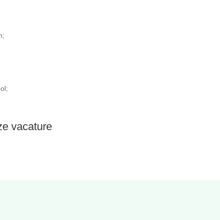
n;
ol;
eze vacature