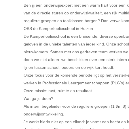
Ben jij een onderwijsexpert met een warm hart voor een kle
van de directie sturen op onderwijskwaliteit, een rijk mult
reguliere groepen en taalklassen borgen? Dan verwelkom
OBS de Kamperfoelieschool in Huizen
De Kamperfoelieschool is een bruisende, diverse openbare
geloven in de unieke talenten van ieder kind. Onze school
nieuwkomers. Samen met ons gedreven team werken we aa
doen we niet alleen: we beschikken over een sterk intern
lijnen tussen school, ouders en de wijk kort houdt.
Onze focus voor de komende periode ligt op het versterke
werken in Professionele Leergemeenschappen (PLG’s) en 
Onze missie: rust, ruimte en resultaat
Wat ga je doen?
Als intern begeleider voor de reguliere groepen (1 t/m 8)
onderwijsontwikkeling.
Je werkt hierin niet op een eiland: je vormt een hecht en 