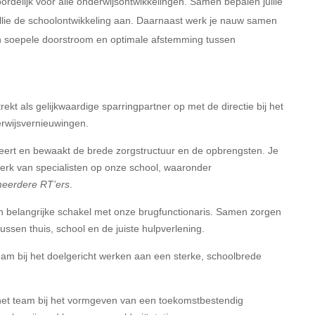
rdelijk voor alle onderwijsontwikkelingen. Samen bepalen jullie
jullie de schoolontwikkeling aan. Daarnaast werk je nauw samen
en soepele doorstroom en optimale afstemming tussen
rekt als gelijkwaardige sparringpartner op met de directie bij het
rwijsvernieuwingen.
eert en bewaakt de brede zorgstructuur en de opbrengsten. Je
erk van specialisten op onze school, waaronder
meerdere RT’ers
.
 belangrijke schakel met onze brugfunctionaris. Samen zorgen
ussen thuis, school en de juiste hulpverlening.
am bij het doelgericht werken aan een sterke, schoolbrede
het team bij het vormgeven van een toekomstbestendig