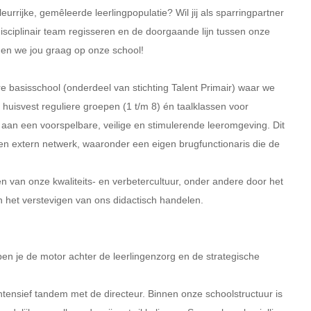
urrijke, gemêleerde leerlingpopulatie? Wil jij als sparringpartner
idisciplinair team regisseren en de doorgaande lijn tussen onze
en we jou graag op onze school!
 basisschool (onderdeel van stichting Talent Primair) waar we
 huisvest reguliere groepen (1 t/m 8) én taalklassen voor
n een voorspelbare, veilige en stimulerende leeromgeving. Dit
 en extern netwerk, waaronder een eigen brugfunctionaris die de
n van onze kwaliteits- en verbetercultuur, onder andere door het
het verstevigen van ons didactisch handelen.
 ben je de motor achter de leerlingenzorg en de strategische
intensief tandem met de directeur. Binnen onze schoolstructuur is