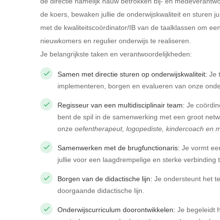
de directie namelijk nauw betrokken bij- en medeverantwoo
de koers, bewaken jullie de onderwijskwaliteit en sturen 
met de kwaliteitscoördinator/IB van de taalklassen om e
nieuwkomers en regulier onderwijs te realiseren.
Je belangrijkste taken en verantwoordelijkheden:
Samen met directie sturen op onderwijskwaliteit:
Je t
implementeren, borgen en evalueren van onze onde
Regisseur van een multidisciplinair team:
Je coördin
bent de spil in de samenwerking met een groot netw
onze
oefentherapeut, logopediste, kindercoach en 
Samenwerken met de brugfunctionaris:
Je vormt een
jullie voor een laagdrempelige en sterke verbinding t
Borgen van de didactische lijn:
Je ondersteunt het te
doorgaande didactische lijn.
Onderwijscurriculum doorontwikkelen:
Je begeleidt 