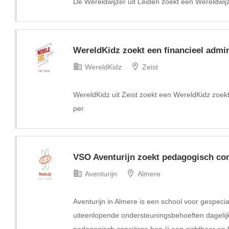
De Wereldwijzer uit Leiden zoekt een Wereldwijz
WereldKidz zoekt een financieel admi
WereldKidz
Zeist
WereldKidz uit Zeist zoekt een WereldKidz zoekt
per
VSO Aventurijn zoekt pedagogisch co
Aventurijn
Almere
Aventurijn in Almere is een school voor gespeci
uiteenlopende ondersteuningsbehoeften dagelijk