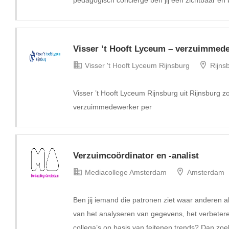
pedagogisch conciërge ben jij een zichtbaar en 
Visser ’t Hooft Lyceum – verzuimmed
Visser 't Hooft Lyceum Rijnsburg
Rijns
Visser ’t Hooft Lyceum Rijnsburg uit Rijnsburg z
verzuimmedewerker per
Verzuimcoördinator en -analist
Mediacollege Amsterdam
Amsterdam
Ben jij iemand die patronen ziet waar anderen al
van het analyseren van gegevens, het verbeter
collega’s op basis van feitenen trends? Dan zoek