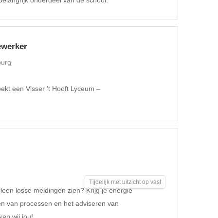
belangrijk onderdeel van de school.
ewerker
burg
oekt een Visser ’t Hooft Lyceum –
Tijdelijk met uitzicht op vast
leen losse meldingen zien? Krijg je energie
en van processen en het adviseren van
en wij jou!