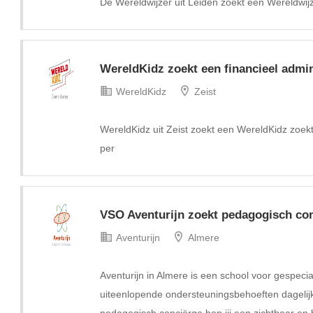
De Wereldwijzer uit Leiden zoekt een Wereldwijz
WereldKidz zoekt een financieel admi
WereldKidz
Zeist
WereldKidz uit Zeist zoekt een WereldKidz zoekt
per
VSO Aventurijn zoekt pedagogisch co
Aventurijn
Almere
Aventurijn in Almere is een school voor gespeci
uiteenlopende ondersteuningsbehoeften dagelijk