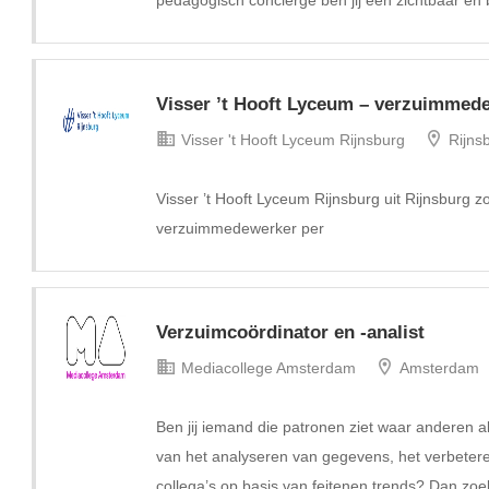
pedagogisch conciërge ben jij een zichtbaar en 
Visser ’t Hooft Lyceum – verzuimmed
Visser 't Hooft Lyceum Rijnsburg
Rijns
Visser ’t Hooft Lyceum Rijnsburg uit Rijnsburg z
verzuimmedewerker per
Verzuimcoördinator en -analist
Mediacollege Amsterdam
Amsterdam
Ben jij iemand die patronen ziet waar anderen al
van het analyseren van gegevens, het verbeter
collega’s op basis van feitenen trends? Dan zoek