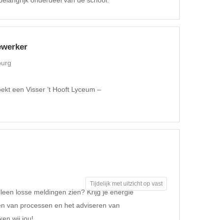
belangrijk onderdeel van de school.
ewerker
burg
oekt een Visser ’t Hooft Lyceum –
Tijdelijk met uitzicht op vast
leen losse meldingen zien? Krijg je energie
en van processen en het adviseren van
en wij jou!